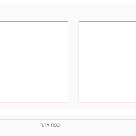
ER
רכש ירוק
מפת אתר
ור לחץ כאן
לצפייה בקישור לחץ כאן