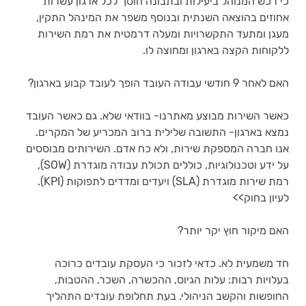
כי רכש המנוהל ביעילות ובתבונה חוסך לכל ארגון עשרות 
אחוזים בהוצאה השנתית ובנוסף משפר את המינהל התקין, 
מעגן ומתעד התקשרויות ומעלה דרמטית את רמת השירות 
ללקוחות הקצה בארגון ומחוצה לו.
האם לאחר 9 חודשי עבודה העובד הופך לעובד קבוע בארגון?
כאשר השירות מבוצע מאתרנו- בוודאי שלא. גם כאשר העובד 
נמצא בארגון- התשובה שלילית ברוב המכריע של המקרים. 
אנו חברה המספקת שירות, ולא כח אדם. השירותים מבוססים 
על ידע וטכנולוגיות, כוללים תכולת עבודה מוגדרת (SOW), 
רמת שירות מוגדרת (SLA) ויעדים ומדדים לתפוקות (KPI). 
לעיון בחוק>> 
האם מיקור חוץ יקר יותר?
חד משמעית לא. כדאי לזכור כי העסקת עובדים כרוכה 
בעלויות רבות: עלות הגיוס, ההכשרה, השכר, ההטבות, 
החופשות והקשב הניהולי. בעת תחלופת עובדים התהליך 