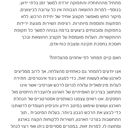
מתחיל מההתחלה והתפוקה יורדת למשך זמן בלתי ידוע. 
בנוסף- למרות ההוצאה הגבוהה אין כל ערובה לביצועים. 
מיקור החוץ מאפשר תקצוב אחיד של יחידת הרכש, ללא 
הפתעות ותוספות מיותרות. רציפות השירות מונעת ירידות 
בתפוקות ומובטחים ביצועים ברמה גבוהה למשך כל תקופת 
ההתקשרות. העלות מועמסת על תקציב ההוצאות ובכך 
חוסכת נחסכת תקינה ומצבת כוח אדם.
האם קיים תמחור לפי אחוזים מהצלחה?
אנו יודעים לתמחר גם כאחוזים מהצלחה, אך לרוב ממליצים 
לארגון שלא לעשות זאת, כדי למנוע ניגוד אינטרסים. חתירה 
לעלות מינימאלית עלולה לגרום לרכש אגרסיבי אשר אינו 
מתחשב בצרכים האמיתיים של הארגון ולהעכרת היחסים מול 
הספקים. אנו רואים עצמנו כשותפים אסטרטגיים של הנהלת 
הארגון ועושים שימוש במיטב הידע והניסיון העומדים לרשותנו 
כדי לבצע את הרכש הנבון ביותר, בעלות המיטבית , תוך 
התחשבות בצרכי הארגון, השירות ללקוחות הקצה בארגון 
ומחוצה לו. למרות זאת, במקרים מסויימים ניתן ואף רצוי לנהל 