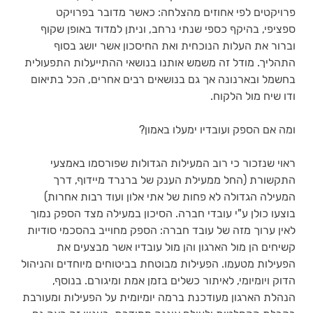
פרויקטים לפי אחוזים מהצלחה: כאשר מדובר בפרויקט 
ספציפי, בהיקף כספי שנתי נרחב, וניתן למדוד באופן שקוף 
וברור את העלות הנוכחית ואת החיסכון אשר יושג בסוף 
התהליך. מודל זה משמש אותנו בנושאי ההתייעלות התפעולית 
בחשמל ובארנונה אך גם בנושאים רבים אחרים, הכל בתיאום 
ודו שיח מול הלקוח.
ומה אם הספק ועובדיו ימעלו באמון?
ראוי שנזכור כי רוב המעילות הגדולות שפורסמו באמצעי 
התקשורת (החל ממעילת הענק של ברנרד מיידוף, דרך 
המעילה הגדולה לא פחות של אתי אלון ועוד רבות אחרות) 
בוצעו כולן ע"י עובדי חברה. הסיכון במעילה מצד הספק נמוך 
לאין ערוך מזה של עובד חברה: הספק מחוייב בהסכמי סודיות 
קשיחים הן מול הארגון והן מול עובדיו אשר מבצעים את 
הפעילות מטעמו. הפעילות מבוטחת בביטוחים מיוחדים והניהול 
הדוק ויומיומי, לאיתור כשלים בזמן אמת ומיגורם. בנוסף, 
הנהלת הארגון מעודכנת ברמה יומיומית על הפעילות ומעורבת 