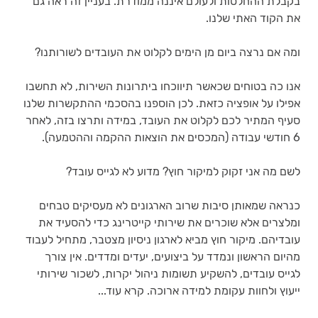
בקבלת ההחלטות ולעולם איננה ממודרת. בעניין זה ראה גם 
את הקוד האתי שלנו.
ומה אם נרצה ביום מן הימים לקלוט את העובדים לשורותנו?
אנו כה בטוחים שכאשר תיווכחו ביתרונות השירות, לא תחשבו 
אפילו על אופציה כזאת. לכן הוספנו בהסכמי ההתקשרות שלנו 
סעיף המתיר לכם לקלוט את העובד, במידה ותרצו בזה, לאחר 
6 חודשי עבודה (המכסים את הוצאות ההקמה וההטמעה).
לשם מה אני זקוק למיקור חוץ? מדוע לא לגייס עובד?
כנראה שמאותן סיבות שרוב הארגונים לא מעסיקים טבחים 
ומלצרים אלא שוכרים את שירותי קייטרינג כדי להסעיד את 
עובדיהם. מיקור חוץ מביא לארגון ניסיון מצטבר, מתחיל לעבוד 
מהיום הראשון ונמדד על ביצועים, יעדים ומדדים. אין צורך 
לגייס עובדים, להשקיע תשומות ניהול יקרות, לשכור שירותי 
ייעוץ ולחוות עקומת למידה ארוכה. קרא עוד...