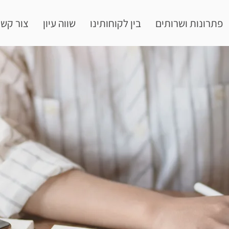
פתרונות ושרותים
בין לקוחותינו
שווה עיון
צור קשר